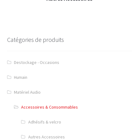
Ld System ampli
Ram audio ampli
Mixage
Catégories de produits
Ld system
Digico
Destockage - Occasions
Yamaha
Humain
Périphériques audio
Matériel Audio
Microphones & DI
Accessoires & Consommables
Directivité microphone ?
Adhésifs & velcro
AKG microphone
Autres Accessoires