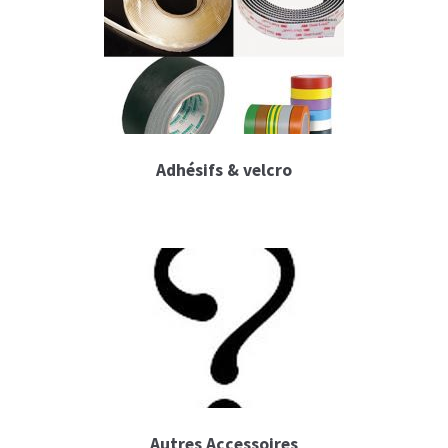
Adamson Energia
Retour de scène & ears
Adamson retour de scène
Adhésifs & velcro
Djeconcept retour de scène
Ears monitor
Processeurs audio
Amplificateurs audio
Dje-Amplificateurs
Lab Gruppen ampli
Autres Accessoires