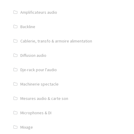
Série HF AKG
Amplificateurs audio
Série AKG pince
Backline
Statiques AKG
Cablerie, transfo & armoire alimentation
Autres & accessoires
Diffusion audio
Beyer Dynamic
Dje-rack pour l'audio
Neumann
Machinerie spectacle
Série KM XXX
Mesures audio & carte son
Série KM-A & KM-D
Microphones & DI
Série voie & HF
Mixage
Studio & binaural