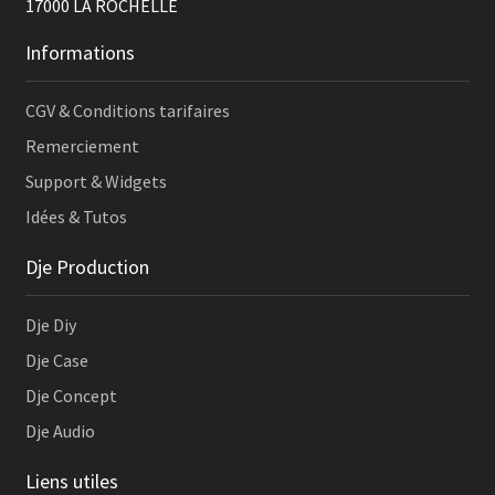
17000
LA ROCHELLE
Accessoires pieds micro
Informations
Pupitres musicien
CGV & Conditions tarifaires
Mesure audio & carte son
Remerciement
Support & Widgets
Dje-rack pour l’audio
Idées & Tutos
Machinerie spectacle
Dje Production
Palans ou moteurs
Dje Diy
Pieds & Supports enceinte
Dje Case
Dje Concept
Accroche & levage
Dje Audio
Pieds & tour levage
Liens utiles