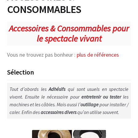
CONSOMMABLES
Enceintes courte portée
Adamson écoute proximité
Accessoires & Consommables pour
Djeconcept écoute de proximité
le spectacle vivant
Idea écoute de proximité
Vous ne trouvez pas bonheur :
plus de références
Front & side fills moyenne portée
Sélection
Djeconcept front fills
Tout d’abords les
Adhésifs
qui sont usuels en spectacle
Idea front fills
vivant. Ensuite le nécessaire pour
entretenir ou tester
les
machines et les câbles. Mais aussi l’
outillage
pour installer /
Line source longue portée
caler. Enfin des
accessoires divers
qu’on utilise souvent.
Idea line source
Adamson S10