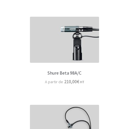
Scene
Structures de scène
Cablerie, transfo & armoire alimentation
Câbles module
Câble HP
Câbles numériques
Shure Beta 98A/C
Cable informatique & Switch
210,00
€
HT
Cable Electrique & Armoire
Passage de câble
Accessoires & consommables