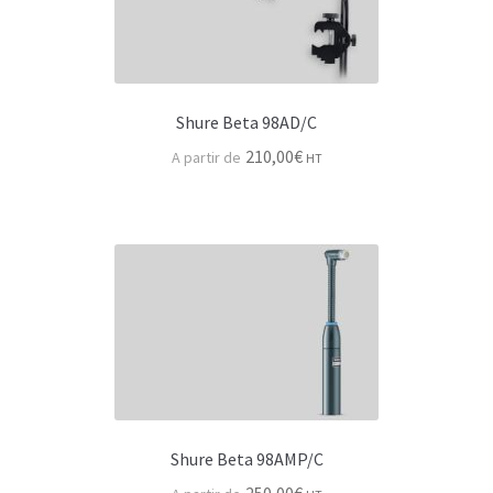
Backline
Humain
Destockage – Occasions
Shure Beta 98AD/C
210,00
€
HT
Support & Widgets
Contact
Shure Beta 98AMP/C