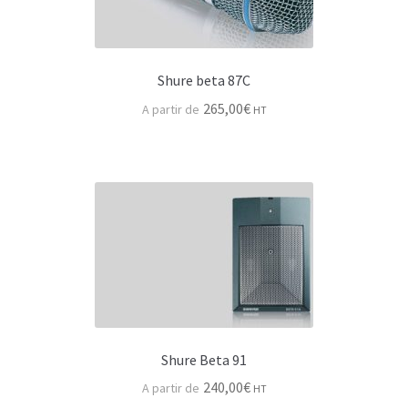
Accessoires pieds micro
Pupitres musicien
Shure beta 87C
265,00
€
HT
Mesure audio & carte son
Dje-rack pour l’audio
Machinerie spectacle
Palans ou moteurs
Pieds & Supports enceinte
Accroche & levage
Shure Beta 91
Pieds & tour levage
240,00
€
HT