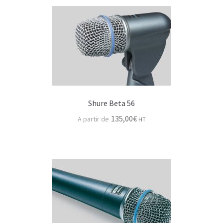
Ld System ampli
Ram audio ampli
Mixage
Ld system
Digico
Shure Beta 56
Yamaha
135,00
€
HT
Périphériques audio
Microphones & DI
Directivité microphone ?
AKG microphone