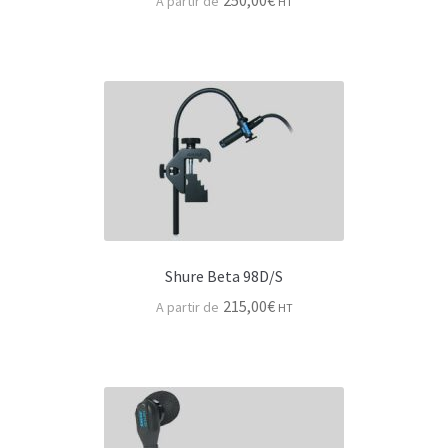
250,00
€
HT
Shure Beta 98D/S
215,00
€
HT