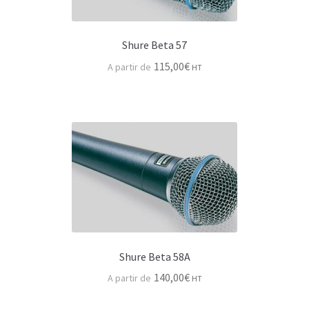
Série HF AKG
Série AKG pince
Shure Beta 57
115,00
€
HT
Statiques AKG
Autres & accessoires
Beyer Dynamic
Neumann
Série KM XXX
Série KM-A & KM-D
Shure Beta 58A
Série voie & HF
140,00
€
HT
Studio & binaural