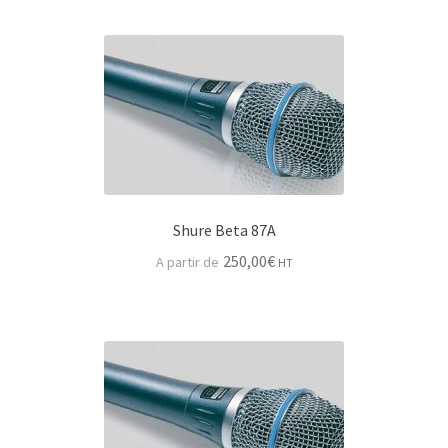
Sennheiser
Série Sennheiser évolution
Série HF sennheiser
Shure
Série HF Shure
Shure Beta 87A
Série SM & Beta
250,00
€
HT
Shure KSM & Autres
Boite de direct (DI)
Pieds de micro, pupitres & accessoires
Pieds micro