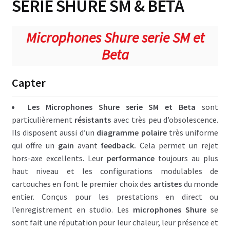
SÉRIE SHURE SM & BETA
Enceintes courte portée
Microphones Shure serie SM et
Adamson écoute proximité
Beta
Djeconcept écoute de proximité
Capter
Idea écoute de proximité
Les Microphones Shure serie SM et Beta
sont
Front & side fills moyenne portée
particulièrement
résistants
avec très peu d’obsolescence.
Djeconcept front fills
Ils
disposent aussi d’un
diagramme polaire
très uniforme
qui offre un
gain
avant
feedback.
Cela permet un rejet
Idea front fills
hors-axe excellents. Leur
performance
toujours au plus
haut niveau et les configurations modulables de
Line source longue portée
cartouches en font le premier choix des
artistes
du monde
entier. Conçus pour les prestations en direct ou
Idea line source
l’enregistrement en studio. Les
microphones Shure
se
sont fait une réputation pour leur chaleur, leur présence et
Adamson S10