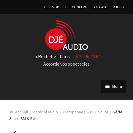
DJE PROD
DJE CONCEPT
DJE CASE
DJE DIY
La Rochelle - Paris -
06 29 96 46 64
Accorde vos spectacles
Menu
Matériel Audio
Accueil
Matériel Audio
Microphones & DI
Shure
Série
Diffusion audio
Shure SM & Beta
Monitoring