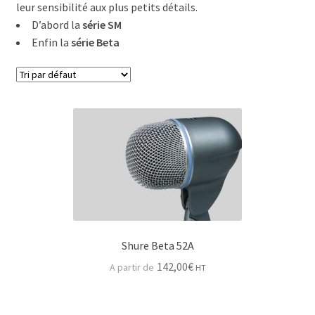
leur sensibilité aux plus petits détails.
D’abord la
série SM
Adamson Energia
Enfin la
série Beta
Retour de scène & ears
Adamson retour de scène
Djeconcept retour de scène
Ears monitor
Processeurs audio
Amplificateurs audio
Shure Beta 52A
Dje-Amplificateurs
142,00
€
HT
Lab Gruppen ampli