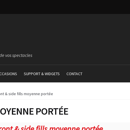
de vos spectacles
CCASIONS
SUPPORT & WIDGETS
CONTACT
ont & side fills moyenne portée
 MOYENNE PORTÉE
ont & side fills moyenne portée