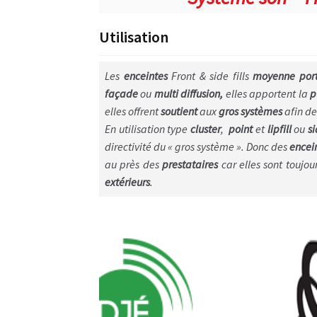
Utilisation
Les
enceintes
Front & side fills
moyenne por
façade
ou
multi diffusion,
elles apportent la
p
elles offrent
soutient
aux
gros systèmes
afin de 
En utilisation type
cluster
,
point
et
lipfill
ou
si
directivité du « gros système »
. Donc des
encei
au près des
prestataires
car elles sont toujou
extérieurs
.