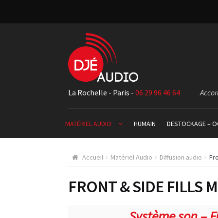
La Rochelle - Paris -
06 29 96 46 64
Accor
MATÉRIEL AUDIO
HUMAIN
DESTOCKAGE – O
Accueil
Matériel Audio
Diffusion audio
Fr
FRONT & SIDE FILLS
Système son – Fr