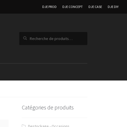
DJE PROD
DJE CONCEPT
DJE CASE
DJE DIY
Recherche pour :
Catégories de produits
Destockage - Occasions