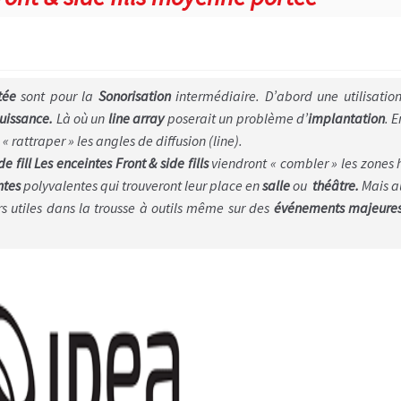
tée
sont pour la
Sonorisation
intermédiaire. D’abord une utilisatio
uissance.
Là où un
line array
poserait un problème d’
implantation
. E
« rattraper » les angles de diffusion (line).
de fill Les enceintes Front & side fills
viendront « combler » les zones 
ntes
polyvalentes qui trouveront leur place en
salle
ou
théâtre.
Mais a
rs utiles dans la trousse à outils même sur des
événements majeure