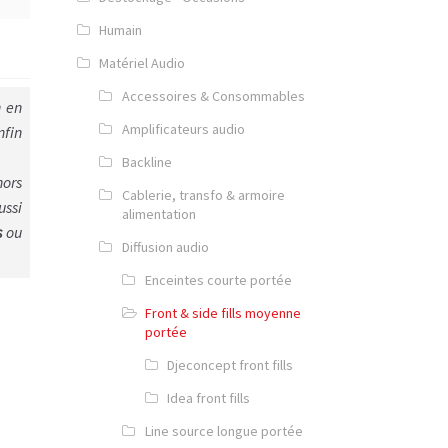
Humain
Matériel Audio
Accessoires & Consommables
n en
Amplificateurs audio
nfin
Backline
hors
Cablerie, transfo & armoire
ussi
alimentation
s
ou
Diffusion audio
Enceintes courte portée
Front & side fills moyenne
portée
Djeconcept front fills
Idea front fills
Line source longue portée