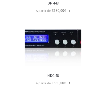
DP 448
Sennheiser
3680,00
€
HT
Série Sennheiser évolution
Série HF sennheiser
Shure
Série HF Shure
Série SM & Beta
Shure KSM & Autres
HDC 48
Boite de direct (DI)
1580,00
€
HT
Pieds de micro, pupitres & accessoires
Pieds micro