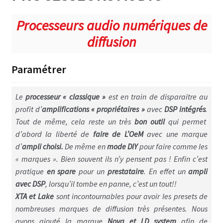
Enceintes courte portée
Processeurs audio numériques de
Adamson écoute proximité
diffusion
Djeconcept écoute de proximité
Paramétrer
Idea écoute de proximité
Le
processeur « classique »
est en train de disparaitre au
Front & side fills moyenne portée
profit d’
amplifications « propriétaires »
avec
DSP intégrés
.
Tout de même, cela reste un très
bon outil
qui permet
Djeconcept front fills
d’abord la liberté de
faire de L’OeM
avec une marque
d’
ampli choisi.
De même en
mode DIY
pour faire comme les
Idea front fills
« marques ». Bien souvent ils n’y pensent pas ! Enfin c’est
pratique
en spare
pour un
prestataire
. En effet un
ampli
Line source longue portée
avec DSP
, lorsqu’il tombe en panne, c’est un tout!!
Idea line source
XTA et Lake
sont incontournables pour avoir les presets de
nombreuses marques de diffusion très présentes. Nous
Adamson S10
avons ajouté la marque
Nova et LD
system
afin de