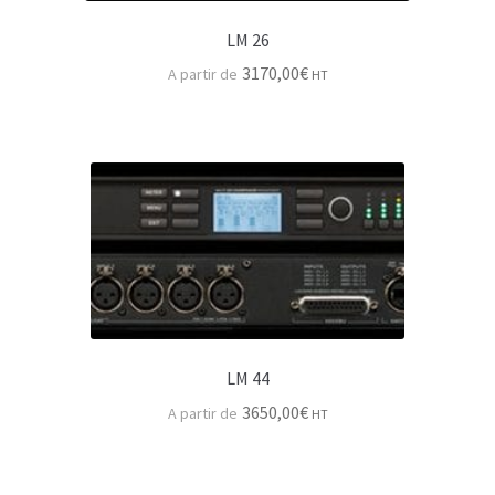
Scene
LM 26
Structures de scène
3170,00
€
HT
Cablerie, transfo & armoire alimentation
Câbles module
Câble HP
Câbles numériques
Cable informatique & Switch
Cable Electrique & Armoire
LM 44
Passage de câble
3650,00
€
HT
Accessoires & consommables