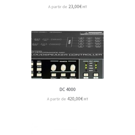
Ld System ampli
23,00
€
HT
Ram audio ampli
Mixage
Ld system
Digico
Yamaha
Périphériques audio
DC 4000
Microphones & DI
420,00
€
HT
Directivité microphone ?
AKG microphone