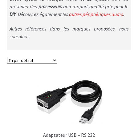
présenter des
processeurs
bon rapport qualité prix pour le
Adamson Energia
DIY
. Découvrez également les
autres périphériques audio
.
Retour de scène & ears
Autres références dans les marques proposées, nous
consulter.
Adamson retour de scène
Djeconcept retour de scène
Ears monitor
Processeurs audio
Amplificateurs audio
Dje-Amplificateurs
Lab Gruppen ampli
Adaptateur USB – RS 232