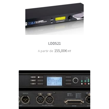
Accessoires pieds micro
Pupitres musicien
Mesure audio & carte son
Dje-rack pour l’audio
LDDS21
155,00
€
HT
Machinerie spectacle
Palans ou moteurs
Pieds & Supports enceinte
Accroche & levage
Pieds & tour levage