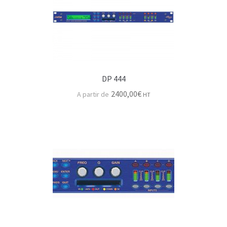
Série HF AKG
Série AKG pince
Statiques AKG
Autres & accessoires
DP 444
2400,00
€
HT
Beyer Dynamic
Neumann
Série KM XXX
Série KM-A & KM-D
Série voie & HF
Studio & binaural