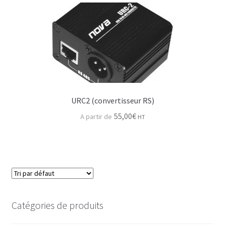
Backline
Humain
Destockage – Occasions
Support & Widgets
Contact
URC2 (convertisseur RS)
55,00
€
HT
Catégories de produits