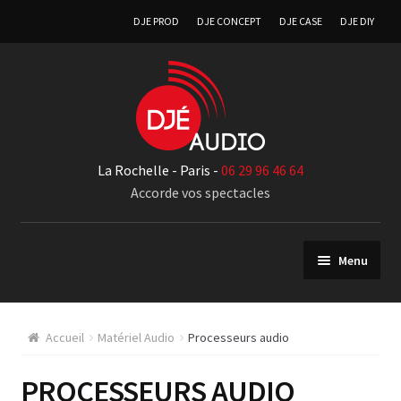
DJE PROD
DJE CONCEPT
DJE CASE
DJE DIY
La Rochelle - Paris -
06 29 96 46 64
Accorde vos spectacles
Menu
Matériel Audio
Accueil
Matériel Audio
Processeurs audio
Diffusion audio
PROCESSEURS AUDIO
Monitoring